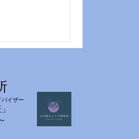
所
ドバイザー
歳の著者と伴走した自分史
証」
成、お誕生日に納品
～