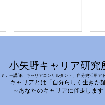
小矢野キャリア研究
セミナー講師、キャリアコンサルタント、自分史活用ア
(受講者募集中です）
87
キャリアとは「自分らしく生きた
8/22（土）開催 自分史活用
が完
アドバイザー認定講座（オン
～あなたのキャリアに伴走します
ラインコース）